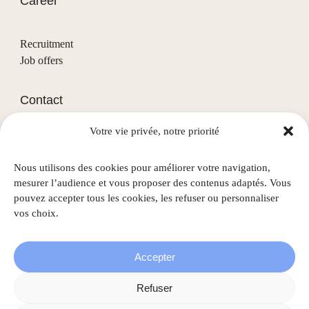
Career
Recruitment
Job offers
Contact
Votre vie privée, notre priorité
(+352) 28 68 58 - 1
info@nascht.lu
Nous utilisons des cookies pour améliorer votre navigation,
1, rue de la Colline
mesurer l’audience et vous proposer des contenus adaptés. Vous
L-3911 Mondercange
pouvez accepter tous les cookies, les refuser ou personnaliser
vos choix.
Accepter
©
2026
Nascht • All rights reserved |
Legal information
|
Refuser
Privacy policy
|
Cookie policy