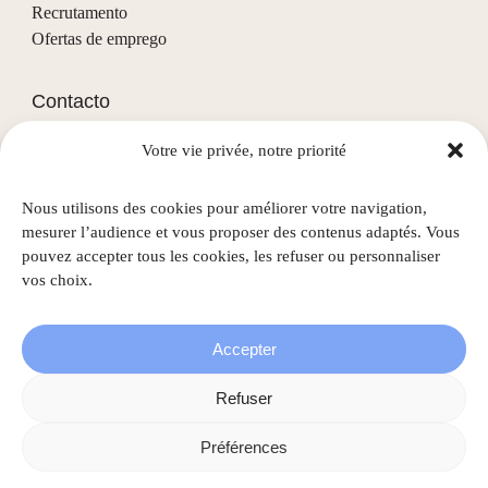
Recrutamento
Ofertas de emprego
Contacto
Votre vie privée, notre priorité
(+352) 28 68 58 - 1
info@nascht.lu
Nous utilisons des cookies pour améliorer votre navigation,
1, rue de la Colline
mesurer l’audience et vous proposer des contenus adaptés. Vous
L-3911 Mondercange
pouvez accepter tous les cookies, les refuser ou personnaliser
vos choix.
Accepter
©
2026
Nascht • Todos os direitos reservados |
Menções
Refuser
legais
|
Política de privacidade
|
Gestão de cookies
Préférences