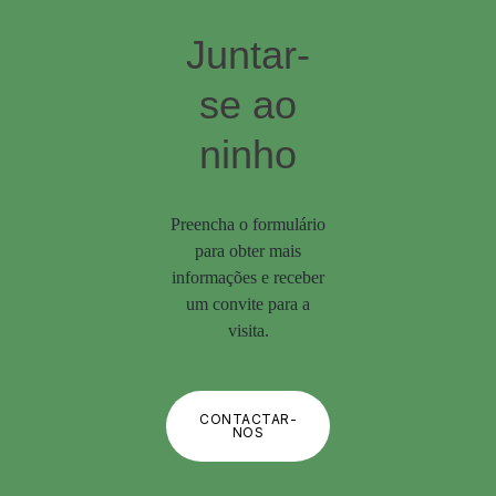
Juntar-
se ao
ninho
Preencha o formulário
para obter mais
informações e receber
um convite para a
visita.
CONTACTAR-
NOS