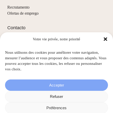
Recrutamento
Ofertas de emprego
Contacto
Votre vie privée, notre priorité
(+352) 28 68 58 - 1
info@nascht.lu
Nous utilisons des cookies pour améliorer votre navigation,
1, rue de la Colline
mesurer l’audience et vous proposer des contenus adaptés. Vous
L-3911 Mondercange
pouvez accepter tous les cookies, les refuser ou personnaliser
vos choix.
Accepter
©
2026
Nascht • Todos os direitos reservados |
Menções
Refuser
legais
|
Política de privacidade
|
Gestão de cookies
Préférences