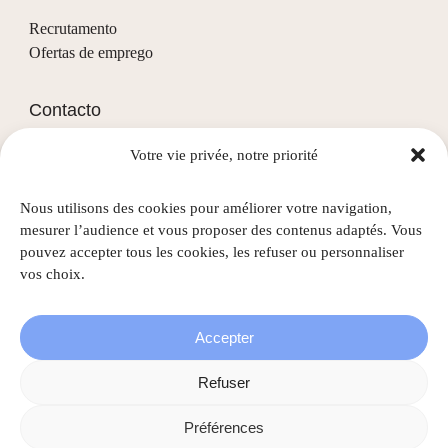
Recrutamento
Ofertas de emprego
Contacto
Votre vie privée, notre priorité
(+352) 28 68 58 - 1
info@nascht.lu
Nous utilisons des cookies pour améliorer votre navigation,
1, rue de la Colline
mesurer l’audience et vous proposer des contenus adaptés. Vous
L-3911 Mondercange
pouvez accepter tous les cookies, les refuser ou personnaliser
vos choix.
Accepter
©
2026
Nascht • Todos os direitos reservados |
Menções
Refuser
legais
|
Política de privacidade
|
Gestão de cookies
Préférences