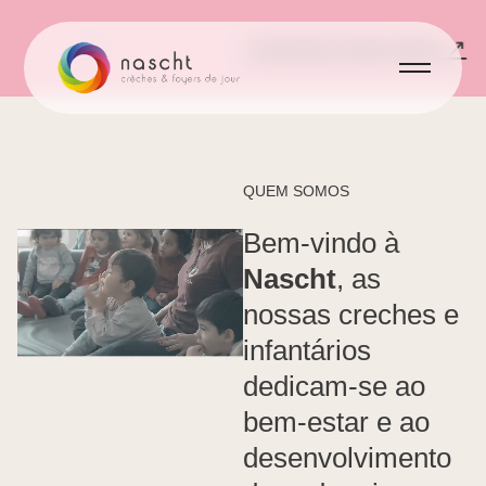
·
CONTACTAR-NOS ↗
QUEM SOMOS
Bem-vindo
à
Nascht
,
as
nossas
creches
e
infantários
dedicam-se
ao
bem-estar
e
ao
desenvolvimento