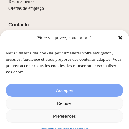
Recrutamento
Ofertas de emprego
Contacto
Votre vie privée, notre priorité
(+352) 28 68 58 - 1
info@nascht.lu
Nous utilisons des cookies pour améliorer votre navigation,
1, rue de la Colline
mesurer l’audience et vous proposer des contenus adaptés. Vous
L-3911 Mondercange
pouvez accepter tous les cookies, les refuser ou personnaliser
vos choix.
Accepter
©
2026
Nascht • Todos os direitos reservados |
Menções
Refuser
legais
|
Política de privacidade
|
Gestão de cookies
Préférences