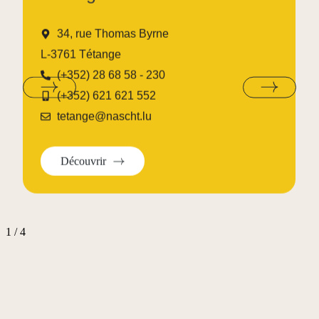
Lamadeleine
34, rue Thomas Byrne
15, rue Neuve, 4884 Lamadelaine
L-3761 Tétange
lamadeleine@nascht.lu
(+352) 28 68 58 - 230
(+352) 28 68 58 1
(+352) 621 621 552
tetange@nascht.lu
Découvrir
1
/
4