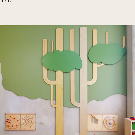
1
/
17
Esch Belval
4, Bd des Lumières, 4369 Esch-sur-Alzette
belval@nascht.lu
(+352) 28 68 58 380
Merl
256, Route de Longwy, 1940 Luxembourg
merl@nascht.lu
(+352) 28 68 58 350
Mondercange
29 Rue de Limpach, 3932 Mondercange
mondercange@nascht.lu
(+352) 28 68 58 240
Neudorf
560, Rue de Neudorf, 2220 Luxembourg
neudorf@nascht.lu
(+352) 28 68 58 330