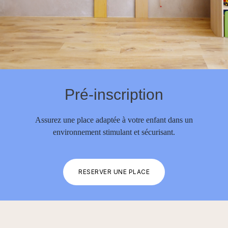
Pétange
20, route de Luxembourg, 4760 Pétange
petange@nascht.lu
(+352) 28 68 58 270
Pétange II
Pré-inscription
2, rue Grande-Duchesse Charlotte, 4779 Pétange
petange@nascht.lu
(+352) 28 68 58 400
Assurez une place adaptée à votre enfant dans un
environnement stimulant et sécurisant.
Remich
7 Route de Stadtbredimus, 5570 Remich
remich@nascht.lu
RÉSERVER UNE PLACE
(+352) 28 68 58 310
Rodange
8-10, Avenue Docteur Gaasch 4818 Rodange
rodange@nascht.lu