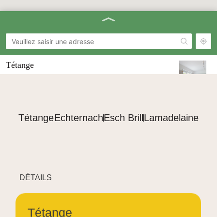
Tétange
34 rue Thomas Byrne, 3761 Tétange
tetange@nascht.lu
(+352) 28 68 58 230
Tétange
Echternach
Esch Brill
Lamadelaine
Echternach
34, rue Alferweiher, 6412 Echternach
echternach@nascht.lu
(+352) 28 68 58 260
DÉTAILS
Esch Brill
7, Bd Prince Henri, 4280 Esch-sur-Alzette
brill@nascht.lu
Tétange
(+352) 621 621 552