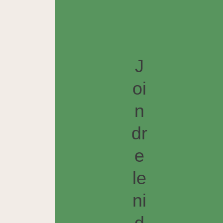
J
oi
n
dr
e
le
ni
d