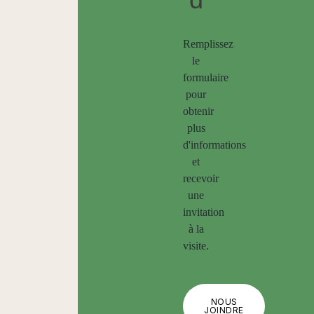
Remplissez
le
formulaire
pour
obtenir
plus
d'informations
et
recevoir
une
invitation
à la
visite.
NOUS
JOINDRE