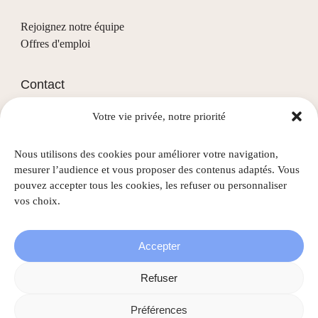
Rejoignez notre équipe
Offres d'emploi
Contact
Votre vie privée, notre priorité
(+352) 28 68 58 - 1
info@nascht.lu
Nous utilisons des cookies pour améliorer votre navigation,
1, rue de la Colline
mesurer l’audience et vous proposer des contenus adaptés. Vous
L-3911 Mondercange
pouvez accepter tous les cookies, les refuser ou personnaliser
vos choix.
Accepter
©
2026
Nascht • Tous droits réservés |
Mentions légales
|
Refuser
Politique de confidentialité
|
Gestion des cookies
Préférences