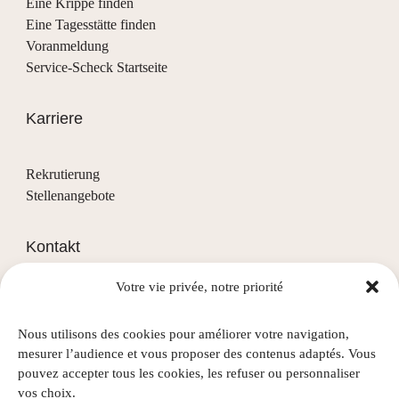
Eine Krippe finden
Eine Tagesstätte finden
Voranmeldung
Service-Scheck Startseite
Karriere
Rekrutierung
Stellenangebote
Kontakt
Votre vie privée, notre priorité
(+352) 28 68 58 - 1
info@nascht.lu
Nous utilisons des cookies pour améliorer votre navigation,
1, rue de la Colline
mesurer l’audience et vous proposer des contenus adaptés. Vous
L-3911 Mondercange
pouvez accepter tous les cookies, les refuser ou personnaliser
vos choix.